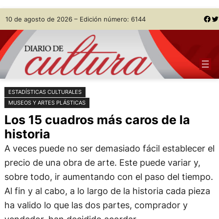
Saltar
Skip
Facebook
Twitter
10 de agosto de 2026 – Edición número: 6144
al
to
contenido
content
ESTADÍSTICAS CULTURALES
MUSEOS Y ARTES PLÁSTICAS
Los 15 cuadros más caros de la
historia
A veces puede no ser demasiado fácil establecer el
precio de una obra de arte. Este puede variar y,
sobre todo, ir aumentando con el paso del tiempo.
Al fin y al cabo, a lo largo de la historia cada pieza
ha valido lo que las dos partes, comprador y