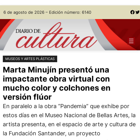
Saltar
Skip
Facebook
Twitter
6 de agosto de 2026 – Edición número: 6140
al
to
contenido
content
MUSEOS Y ARTES PLÁSTICAS
Marta Minujín presentó una
impactante obra virtual con
mucho color y colchones en
versión flúor
En paralelo a la obra “Pandemia” que exhibe por
estos días en el Museo Nacional de Bellas Artes, la
artista presenta, en el espacio de arte y cultura de
la Fundación Santander, un proyecto