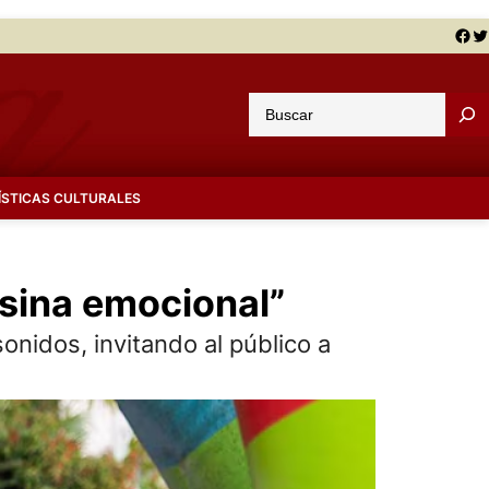
Facebook
Twitter
B
u
s
c
ÍSTICAS CULTURALES
a
r
osina emocional”
onidos, invitando al público a