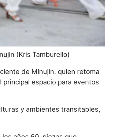
nujin (Kris Tamburello)
eciente de Minujín, quien retoma
l principal espacio para eventos
lturas y ambientes transitables,
 los años 60, piezas que