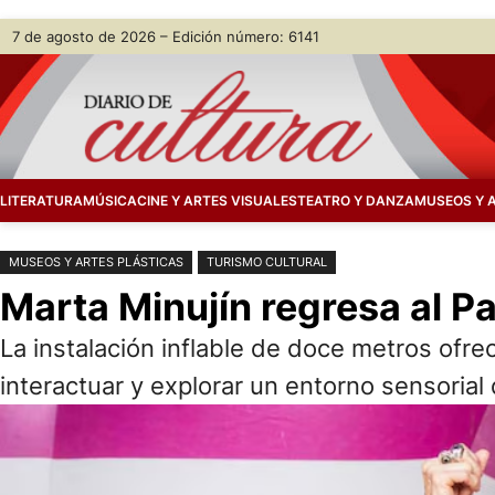
Saltar
Skip
7 de agosto de 2026 – Edición número: 6141
al
to
contenido
content
LITERATURA
MÚSICA
CINE Y ARTES VISUALES
TEATRO Y DANZA
MUSEOS Y 
MUSEOS Y ARTES PLÁSTICAS
TURISMO CULTURAL
Marta Minujín regresa al P
La instalación inflable de doce metros ofre
interactuar y explorar un entorno sensorial