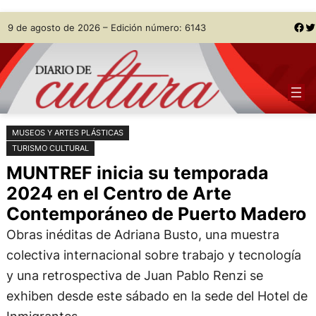
Saltar
Skip
Facebook
Twitter
9 de agosto de 2026 – Edición número: 6143
al
to
contenido
content
MUSEOS Y ARTES PLÁSTICAS
TURISMO CULTURAL
MUNTREF inicia su temporada
2024 en el Centro de Arte
Contemporáneo de Puerto Madero
Obras inéditas de Adriana Busto, una muestra
colectiva internacional sobre trabajo y tecnología
y una retrospectiva de Juan Pablo Renzi se
exhiben desde este sábado en la sede del Hotel de