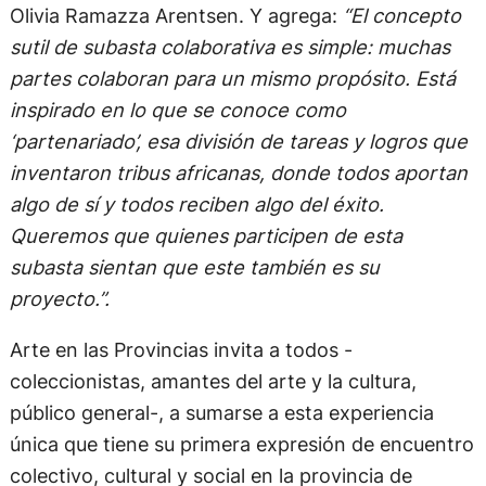
artistas independientes del interior del país; y en la
colaboración y acompañamiento de importantes
proyectos sociales con impacto local.
“Como decía León Ferrari, uno de los padrinos de
esta subasta, ‘la belleza también es un derecho’.
No debería ser necesario vivir en una gran ciudad
para acceder e inspirarse del arte.”
, sostiene
Olivia Ramazza Arentsen. Y agrega:
“El concepto
sutil de subasta colaborativa es simple: muchas
partes colaboran para un mismo propósito. Está
inspirado en lo que se conoce como
‘partenariado’, esa división de tareas y logros que
inventaron tribus africanas, donde todos aportan
algo de sí y todos reciben algo del éxito.
Queremos que quienes participen de esta