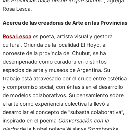
transformadora.
“Nos conocimos por amor al arte y conmovidas
por un proyecto social. Supimos que queríamos
hacer algo juntas, algo que incluyera arte y un
propósito más grande que nosotras mismas.”
,
cuenta Olivia Ramazza Arentsen.
“La autenticidad
es la cualidad más valiosa del proyecto. Arte en
las Provincias nace desde lo que somos.”,
agrega
Rosa Lesca.
Acerca de las creadoras de Arte en las Provincias
Rosa Lesca
es poeta, artista visual y gestora
cultural. Oriunda de la localidad El Hoyo, al
noroeste de la provincia del Chubut, se ha
desempeñado como curadora en distintos