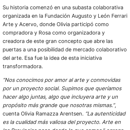
acción social
Arte en las Provincias
surge de la unión de dos
mujeres nacidas y conocedoras del interior del
país, con trayectorias distintas pero con una
visión compartida:
Rosa Lesca
, artista, poeta y
gestora cultural; y
Olivia Ramazza Arentsen
,
abogada y comunicadora.
Su historia comenzó en una subasta colaborativa
organizada en la Fundación Augusto y León Ferrari
Arte y Acervo, donde Olivia participó como
compradora y Rosa como organizadora y
creadora de este gran concepto que abre las
puertas a una posibilidad de mercado colaborativo
del arte. Esa fue la idea de esta iniciativa