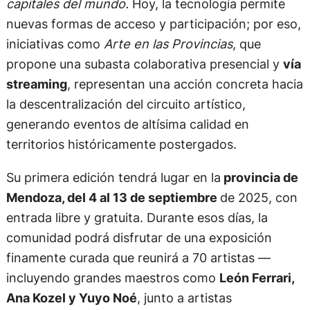
organizaciones sociales locales.
Arte en las Provincias
es un proyecto cultural y
social que nace con una convicción clara:
hay un
caudal inmenso de talento en las provincias del
país
—talento que constituye el corazón del arte
nacional—,
y los grandes encuentros artísticos no
deberían estar reservados únicamente a las
capitales del mundo.
Hoy, la tecnología permite
nuevas formas de acceso y participación; por eso,
iniciativas como
Arte en las Provincias
, que
propone una subasta colaborativa presencial y
vía
streaming
, representan una acción concreta hacia
la descentralización del circuito artístico,
generando eventos de altísima calidad en
territorios históricamente postergados.