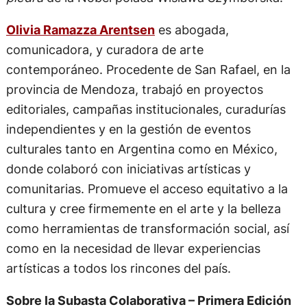
espacios de arte y museos de Argentina. Su
trabajo está atravesado por el cruce entre estética
y compromiso social, con énfasis en el desarrollo
de modelos colaborativos. Su pensamiento sobre
el arte como experiencia colectiva la llevó a
desarrollar el concepto de “subasta colaborativa”,
inspirado en el poema
Conversación con la
piedra
de la Nobel polaca Wislawa Szymborska.
Olivia Ramazza Arentsen
es abogada,
comunicadora, y curadora de arte
contemporáneo. Procedente de San Rafael, en la
provincia de Mendoza, trabajó en proyectos
editoriales, campañas institucionales, curadurías
independientes y en la gestión de eventos
culturales tanto en Argentina como en México,