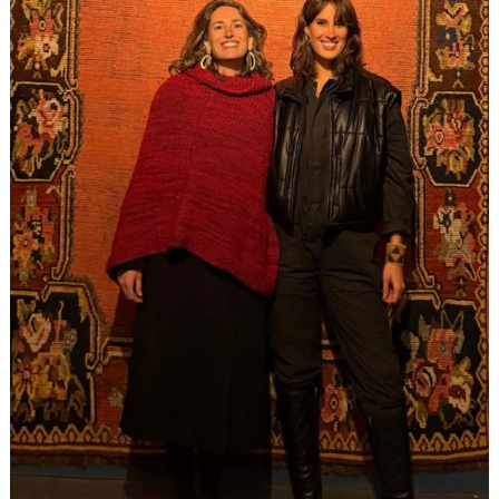
involucrados.
Colaborar, participar y recibir
son
los ejes de este nuevo modelo que trasciende el
beneficio individual para convertirse en un motor
colectivo de transformación cultural y social,
donde cada parte aporta y recibe a la vez.