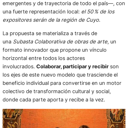
Su primera edición tendrá lugar en la
provincia de
Mendoza, del 4 al 13 de septiembre
de 2025, con
entrada libre y gratuita. Durante esos días, la
comunidad podrá disfrutar de una exposición
finamente curada que reunirá a 70 artistas —
incluyendo grandes maestros como
León Ferrari,
Ana Kozel y Yuyo Noé
, junto a artistas
emergentes y de trayectoria de todo el país—, con
una fuerte representación local:
el 50 % de los
expositores serán de la región de Cuyo.
La propuesta se materializa a través de
una
Subasta Colaborativa de obras de arte
, un
formato innovador que propone un vínculo
horizontal entre todos los actores