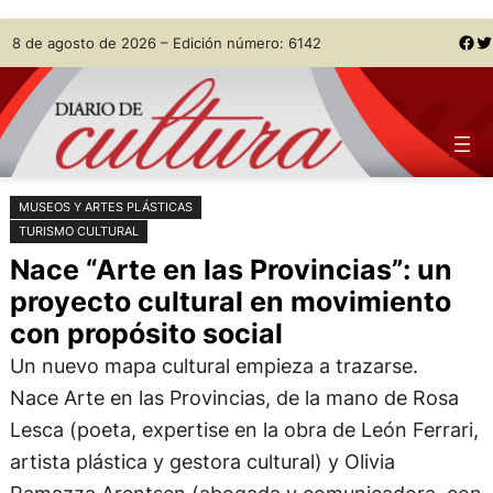
Saltar
Skip
Facebook
Twitter
8 de agosto de 2026 – Edición número: 6142
al
to
contenido
content
MUSEOS Y ARTES PLÁSTICAS
TURISMO CULTURAL
Nace “Arte en las Provincias”: un
proyecto cultural en movimiento
con propósito social
Un nuevo mapa cultural empieza a trazarse.
Nace Arte en las Provincias, de la mano de Rosa
Lesca (poeta, expertise en la obra de León Ferrari,
artista plástica y gestora cultural) y Olivia