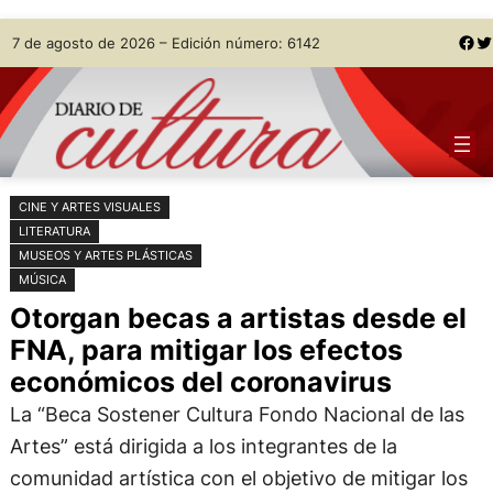
Saltar
Skip
Facebook
Twitter
7 de agosto de 2026 – Edición número: 6142
al
to
contenido
content
CINE Y ARTES VISUALES
LITERATURA
MUSEOS Y ARTES PLÁSTICAS
MÚSICA
Otorgan becas a artistas desde el
FNA, para mitigar los efectos
económicos del coronavirus
La “Beca Sostener Cultura Fondo Nacional de las
Artes” está dirigida a los integrantes de la
comunidad artística con el objetivo de mitigar los