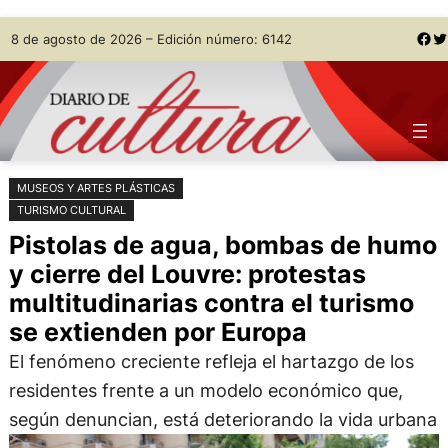
Saltar
Skip
Facebook
Twitter
8 de agosto de 2026 – Edición número: 6142
al
to
contenido
content
MUSEOS Y ARTES PLÁSTICAS
TURISMO CULTURAL
Pistolas de agua, bombas de humo
y cierre del Louvre: protestas
multitudinarias contra el turismo
se extienden por Europa
El fenómeno creciente refleja el hartazgo de los
residentes frente a un modelo económico que,
según denuncian, está deteriorando la vida urbana