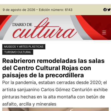
Saltar
Skip
Facebook
Twitter
9 de agosto de 2026 – Edición número: 6143
al
to
contenido
content
MUSEOS Y ARTES PLÁSTICAS
TURISMO CULTURAL
Reabrieron remodeladas las salas
del Centro Cultural Rojas con
paisajes de la precordillera
Por la pandemia, estaban cerradas desde 2020; el
artista sanjuanino Carlos Gómez Centurión exhibe
pinturas hechas en la alta montaña con betún de
asfalto, arcilla y minerales