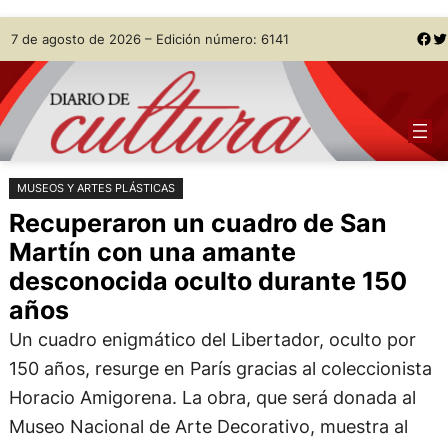
Saltar
Skip
Facebook
Twitter
7 de agosto de 2026 – Edición número: 6141
al
to
contenido
content
MUSEOS Y ARTES PLÁSTICAS
Recuperaron un cuadro de San
Martín con una amante
desconocida oculto durante 150
años
Un cuadro enigmático del Libertador, oculto por
150 años, resurge en París gracias al coleccionista
Horacio Amigorena. La obra, que será donada al
Museo Nacional de Arte Decorativo, muestra al