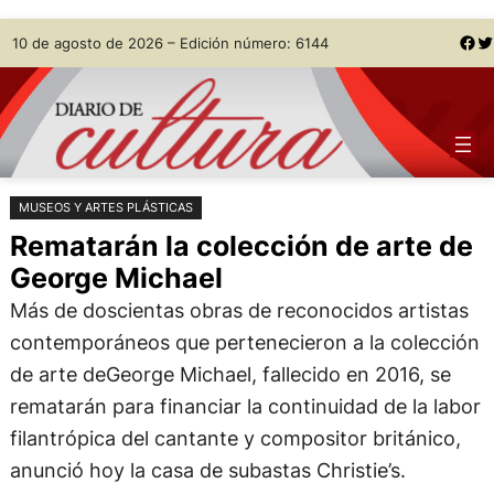
Saltar
Skip
Facebook
Twitter
10 de agosto de 2026 – Edición número: 6144
al
to
contenido
content
MUSEOS Y ARTES PLÁSTICAS
Rematarán la colección de arte de
George Michael
Más de doscientas obras de reconocidos artistas
contemporáneos que pertenecieron a la colección
de arte deGeorge Michael, fallecido en 2016, se
rematarán para financiar la continuidad de la labor
filantrópica del cantante y compositor británico,
anunció hoy la casa de subastas Christie’s.