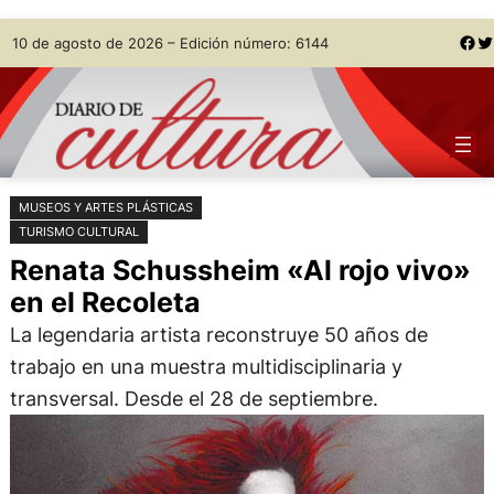
Saltar
Skip
Facebook
Twitter
10 de agosto de 2026 – Edición número: 6144
al
to
contenido
content
MUSEOS Y ARTES PLÁSTICAS
TURISMO CULTURAL
Renata Schussheim «Al rojo vivo»
en el Recoleta
La legendaria artista reconstruye 50 años de
trabajo en una muestra multidisciplinaria y
transversal. Desde el 28 de septiembre.