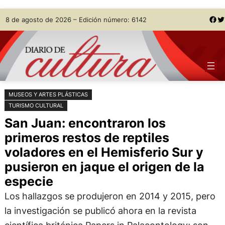
Saltar
Skip
Facebook
Twitter
8 de agosto de 2026 – Edición número: 6142
al
to
contenido
content
MUSEOS Y ARTES PLÁSTICAS
TURISMO CULTURAL
San Juan: encontraron los
primeros restos de reptiles
voladores en el Hemisferio Sur y
pusieron en jaque el origen de la
especie
Los hallazgos se produjeron en 2014 y 2015, pero
la investigación se publicó ahora en la revista