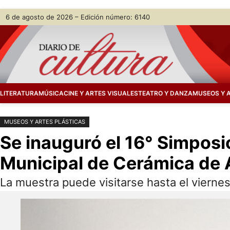
Saltar
Skip
6 de agosto de 2026 – Edición número: 6140
al
to
contenido
content
LITERATURA
MÚSICA
CINE Y ARTES VISUALES
TEATRO Y DANZA
MUSEOS Y 
MUSEOS Y ARTES PLÁSTICAS
Se inauguró el 16° Simposio
Municipal de Cerámica de A
La muestra puede visitarse hasta el viernes 