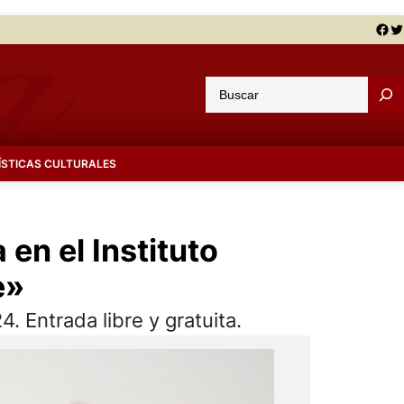
Facebook
Twitter
B
u
s
c
ÍSTICAS CULTURALES
a
r
en el Instituto
e»
. Entrada libre y gratuita.