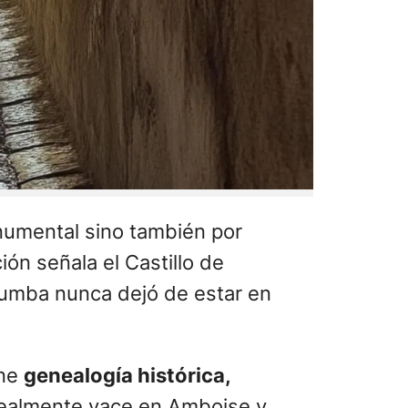
numental sino también por
ión señala el Castillo de
tumba nunca dejó de estar en
úne
genealogía histórica,
 realmente yace en Amboise y