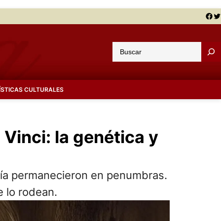
Facebook
Twitter
B
u
s
c
ÍSTICAS CULTURALES
a
r
inci: la genética y
logía permanecieron en penumbras.
e lo rodean.