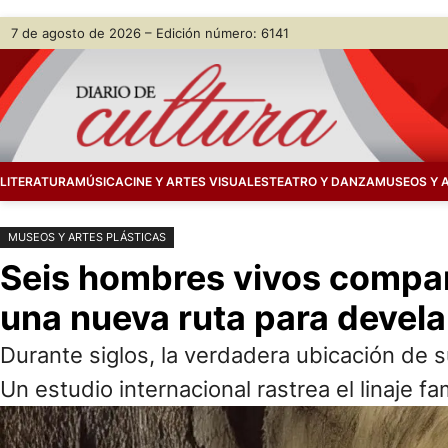
Saltar
Skip
7 de agosto de 2026 – Edición número: 6141
al
to
contenido
content
LITERATURA
MÚSICA
CINE Y ARTES VISUALES
TEATRO Y DANZA
MUSEOS Y 
MUSEOS Y ARTES PLÁSTICAS
Seis hombres vivos compart
una nueva ruta para devela
Durante siglos, la verdadera ubicación de 
Un estudio internacional rastrea el linaje fa