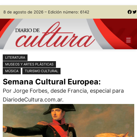
Saltar
Skip
Facebook
Twitter
8 de agosto de 2026 – Edición número: 6142
al
to
contenido
content
LITERATURA
MUSEOS Y ARTES PLÁSTICAS
MÚSICA
TURISMO CULTURAL
Semana Cultural Europea:
Por Jorge Forbes, desde Francia, especial para
DiariodeCultura.com.ar.