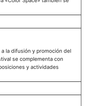
ada «Color Space» también se
 a la difusión y promoción del
estival se complementa con
posiciones y actividades