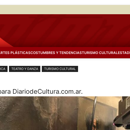
ARTES PLÁSTICAS
COSTUMBRES Y TENDENCIAS
TURISMO CULTURAL
ESTAD
ICA
TEATRO Y DANZA
TURISMO CULTURAL
para DiariodeCultura.com.ar.