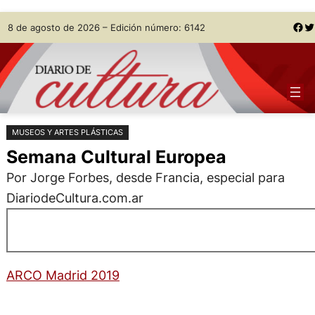
Saltar
Skip
Facebook
Twitter
8 de agosto de 2026 – Edición número: 6142
al
to
contenido
content
MUSEOS Y ARTES PLÁSTICAS
Semana Cultural Europea
Por Jorge Forbes, desde Francia, especial para
DiariodeCultura.com.ar
ARCO Madrid 2019