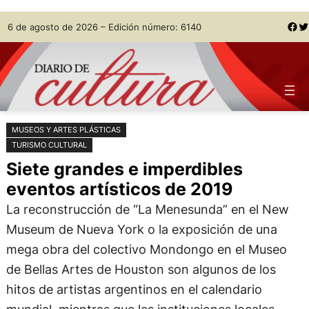
Saltar
Skip
Facebook
Twitter
6 de agosto de 2026 – Edición número: 6140
al
to
contenido
content
MUSEOS Y ARTES PLÁSTICAS
TURISMO CULTURAL
Siete grandes e imperdibles
eventos artísticos de 2019
La reconstrucción de “La Menesunda” en el New
Museum de Nueva York o la exposición de una
mega obra del colectivo Mondongo en el Museo
de Bellas Artes de Houston son algunos de los
hitos de artistas argentinos en el calendario