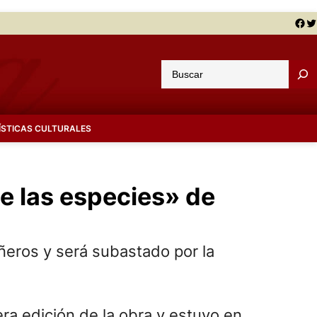
Facebook
Twitter
B
u
s
c
ÍSTICAS CULTURALES
a
r
e las especies» de
añeros y será subastado por la
era edición de la obra y estuvo en