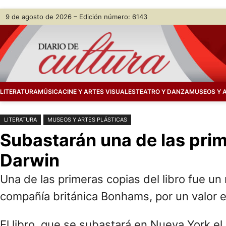
Saltar
Skip
9 de agosto de 2026 – Edición número: 6143
al
to
contenido
content
LITERATURA
MÚSICA
CINE Y ARTES VISUALES
TEATRO Y DANZA
MUSEOS Y 
LITERATURA
MUSEOS Y ARTES PLÁSTICAS
Subastarán una de las prim
Darwin
Una de las primeras copias del libro fue u
compañía británica Bonhams, por un valor 
El libro, que se subastará en Nueva York el