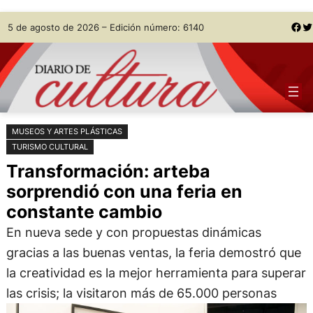
Saltar
Skip
Facebook
Twitter
5 de agosto de 2026 – Edición número: 6140
al
to
contenido
content
MUSEOS Y ARTES PLÁSTICAS
TURISMO CULTURAL
Transformación: arteba
sorprendió con una feria en
constante cambio
En nueva sede y con propuestas dinámicas
gracias a las buenas ventas, la feria demostró que
la creatividad es la mejor herramienta para superar
las crisis; la visitaron más de 65.000 personas