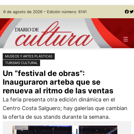
Saltar
Skip
Facebook
Twitter
6 de agosto de 2026 – Edición número: 6141
al
to
contenido
content
MUSEOS Y ARTES PLÁSTICAS
TURISMO CULTURAL
Un “festival de obras”:
Inauguraron arteba que se
renueva al ritmo de las ventas
La feria presenta otra edición dinámica en el
Centro Costa Salguero; hay galerías que cambian
la oferta de sus stands durante la semana.