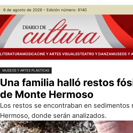
Saltar
Skip
6 de agosto de 2026 – Edición número: 6140
al
to
contenido
content
LITERATURA
MÚSICA
CINE Y ARTES VISUALES
TEATRO Y DANZA
MUSEOS Y 
MUSEOS Y ARTES PLÁSTICAS
Una familia halló restos fós
de Monte Hermoso
Los restos se encontraban en sedimentos 
Hermoso, donde serán analizados.