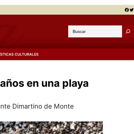
Facebook
Twitter
B
u
s
c
ÍSTICAS CULTURALES
a
r
l años en una playa
ente Dimartino de Monte