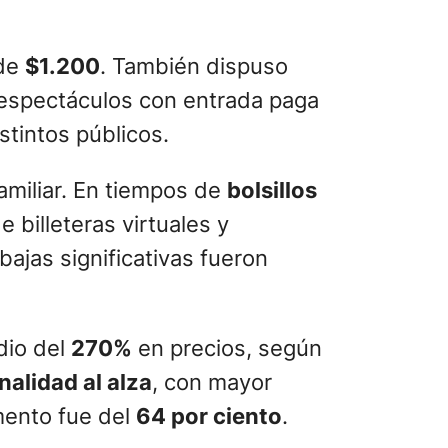
sde
$1.200
. También dispuso
 espectáculos con entrada paga
stintos públicos.
familiar. En tiempos de
bolsillos
 billeteras virtuales y
ajas significativas fueron
dio del
270%
en precios, según
nalidad al alza
, con mayor
mento fue del
64 por ciento
.