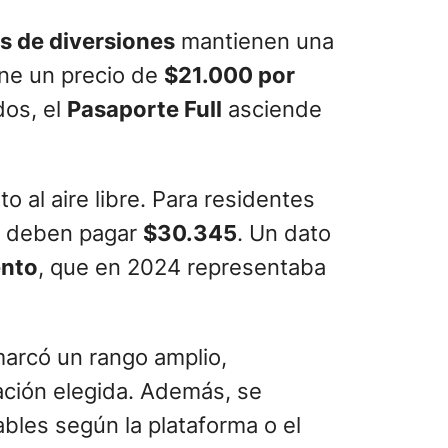
s de diversiones
mantienen una
iene un precio de
$21.000 por
dos, el
Pasaporte Full
asciende
 al aire libre. Para residentes
os deben pagar
$30.345
. Un dato
ento
, que en 2024 representaba
marcó un rango amplio,
cación elegida. Además, se
ables según la plataforma o el