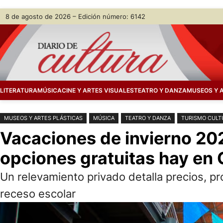
Saltar
Skip
8 de agosto de 2026 – Edición número: 6142
al
to
contenido
content
LITERATURA
MÚSICA
CINE Y ARTES VISUALES
TEATRO Y DANZA
MUSEOS Y 
MUSEOS Y ARTES PLÁSTICAS
MÚSICA
TEATRO Y DANZA
TURISMO CULT
Vacaciones de invierno 202
opciones gratuitas hay en
Un relevamiento privado detalla precios, pr
receso escolar