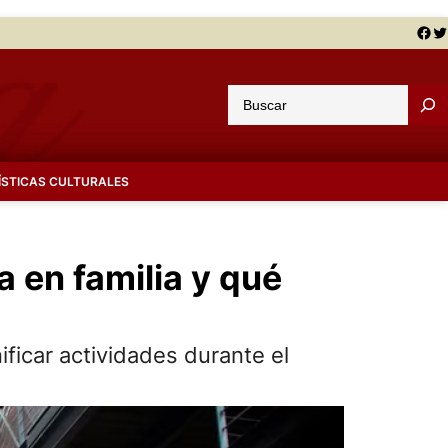
Facebook
Twitter
B
u
s
c
ÍSTICAS CULTURALES
a
r
 en familia y qué
ificar actividades durante el