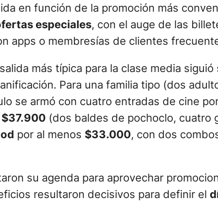
ida en función de la promoción más convenie
ofertas especiales
, con el auge de las bille
on apps o membresías de clientes frecuent
salida más típica para la clase media siguió
nificación. Para una familia tipo (dos adult
culo se armó con cuatro entradas de cine po
r
$37.900
(dos baldes de pochoclo, cuatro
ood
por al menos
$33.000
, con dos combo
ustaron su agenda para aprovechar promoci
ficios resultaron decisivos para definir el
d