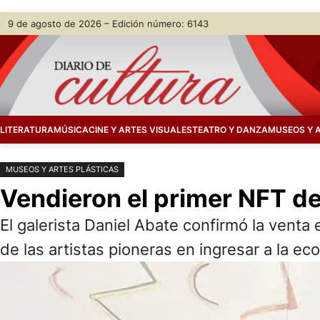
Saltar
Skip
9 de agosto de 2026 – Edición número: 6143
al
to
contenido
content
LITERATURA
MÚSICA
CINE Y ARTES VISUALES
TEATRO Y DANZA
MUSEOS Y 
MUSEOS Y ARTES PLÁSTICAS
Vendieron el primer NFT de
El galerista Daniel Abate confirmó la venta
de las artistas pioneras en ingresar a la eco