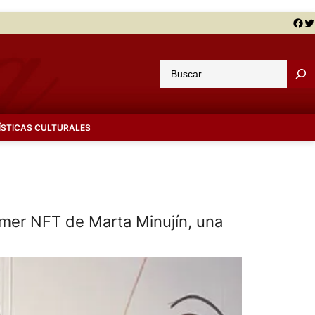
Facebook
Twitter
B
u
s
c
ÍSTICAS CULTURALES
a
r
rimer NFT de Marta Minujín, una