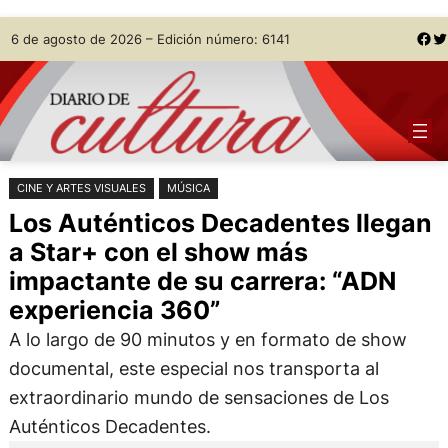
Saltar
Skip
Facebook
Twitter
6 de agosto de 2026 – Edición número: 6141
al
to
contenido
content
CINE Y ARTES VISUALES
MÚSICA
Los Auténticos Decadentes llegan
a Star+ con el show más
impactante de su carrera: “ADN
experiencia 360”
A lo largo de 90 minutos y en formato de show
documental, este especial nos transporta al
extraordinario mundo de sensaciones de Los
Auténticos Decadentes.