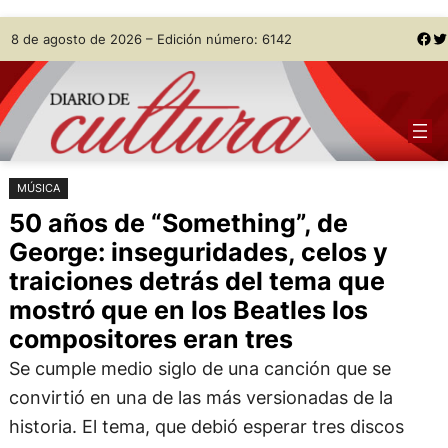
Saltar
Skip
Facebook
Twitter
8 de agosto de 2026 – Edición número: 6142
al
to
contenido
content
MÚSICA
50 años de “Something”, de
George: inseguridades, celos y
traiciones detrás del tema que
mostró que en los Beatles los
compositores eran tres
Se cumple medio siglo de una canción que se
convirtió en una de las más versionadas de la
historia. El tema, que debió esperar tres discos