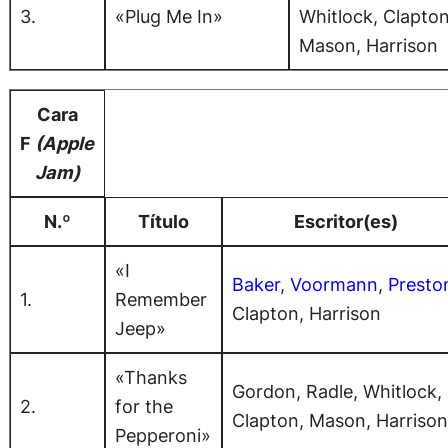
3.
«Plug Me In»
Whitlock, Clapton
Mason, Harrison
Cara
F
(Apple
Jam)
N.º
Título
Escritor(es)
«I
Baker
,
Voormann
,
Presto
1.
Remember
Clapton, Harrison
Jeep»
«Thanks
Gordon, Radle, Whitlock,
2.
for the
Clapton, Mason, Harriso
Pepperoni»