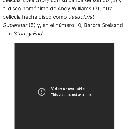
película
Love Story
con su banda de sonido (2) y
el disco homónimo de Andy Williams (7), otra
película hecha disco como
Jesuchrist
Superstar
(5) y, en el número 10, Barbra Sreisand
con
Stoney End
.