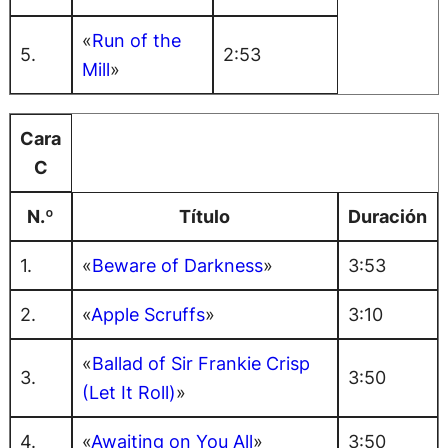
«
Run of the
5.
2:53
Mill
»
Cara
C
N.º
Título
Duración
1.
«
Beware of Darkness
»
3:53
2.
«
Apple Scruffs
»
3:10
«
Ballad of Sir Frankie Crisp
3.
3:50
(Let It Roll)
»
4.
«
Awaiting on You All
»
3:50