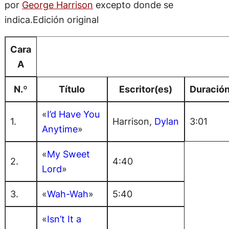
por
George Harrison
excepto donde se
indica.Edición original
Cara
A
N.º
Título
Escritor(es)
Duració
«
I’d Have You
1.
Harrison,
Dylan
3:01
Anytime
»
«
My Sweet
2.
4:40
Lord
»
3.
«
Wah-Wah
»
5:40
«
Isn’t It a