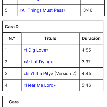
5.
«
All Things Must Pass
»
3:46
Cara D
N.º
Título
Duración
1.
«
I Dig Love
»
4:55
2.
«
Art of Dying
»
3:37
3.
«
Isn’t It a Pity
» (Versión 2)
4:45
4.
«
Hear Me Lord
»
5:46
Cara