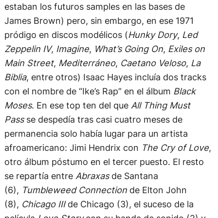
estaban los futuros samples en las bases de
James Brown) pero, sin embargo, en ese 1971
pródigo en discos modélicos (
Hunky Dory
,
Led
Zeppelin IV
,
Imagine
,
What’s Going On
,
Exiles on
Main Street
,
Mediterráneo
,
Caetano Veloso
,
La
Biblia
, entre otros) Isaac Hayes incluía dos tracks
con el nombre de “Ike’s Rap” en el álbum
Black
Moses
. En ese top ten del que
All Thing Must
Pass
se despedía tras casi cuatro meses de
permanencia solo había lugar para un artista
afroamericano: Jimi Hendrix con
The
Cry of Love
,
otro álbum póstumo en el tercer puesto. El resto
se repartía entre
Abraxas
de Santana
(6),
Tumbleweed Connection
de Elton John
(8),
Chicago III
de Chicago (3), el suceso de la