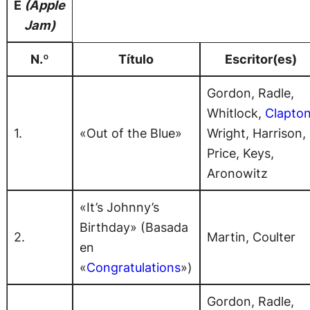
E
(Apple
Jam)
N.º
Título
Escritor(es)
Gordon, Radle,
Whitlock,
Clapto
1.
«Out of the Blue»
Wright, Harrison,
Price, Keys,
Aronowitz
«It’s Johnny’s
Birthday» (Basada
2.
Martin, Coulter
en
«
Congratulations
»)
Gordon, Radle,