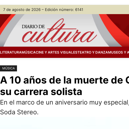
Saltar
Skip
7 de agosto de 2026 – Edición número: 6141
al
to
contenido
content
LITERATURA
MÚSICA
CINE Y ARTES VISUALES
TEATRO Y DANZA
MUSEOS Y 
MÚSICA
A 10 años de la muerte de
su carrera solista
En el marco de un aniversario muy especial
Soda Stereo.