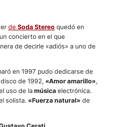
íder
de
Soda Stereo
quedó en
un concierto en el que
nera de decirle «adiós» a uno de
eparó en 1997 pudo dedicarse de
r disco de 1992,
«Amor amarillo»
,
el uso de la
música
electrónica.
el solista.
«Fuerza natural»
de
Gustavo Cerati
.