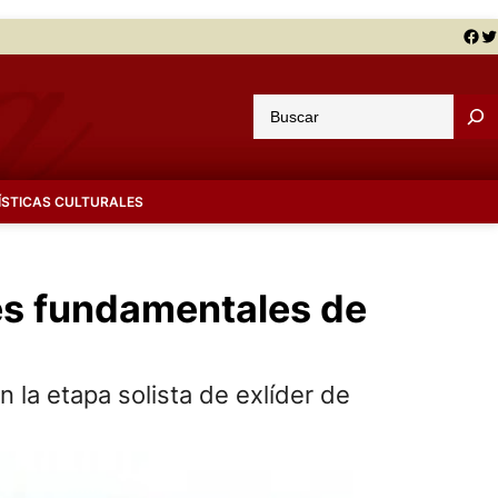
Facebook
Twitter
B
u
s
c
ÍSTICAS CULTURALES
a
r
nes fundamentales de
 la etapa solista de exlíder de