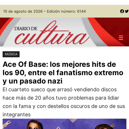
Saltar
Skip
Facebook
Twitter
10 de agosto de 2026 – Edición número: 6144
al
to
contenido
content
MÚSICA
Ace Of Base: los mejores hits de
los 90, entre el fanatismo extremo
y un pasado nazi
El cuarteto sueco que arrasó vendiendo discos
hace más de 20 años tuvo problemas para lidiar
con la fama y con destellos oscuros de uno de sus
integrantes