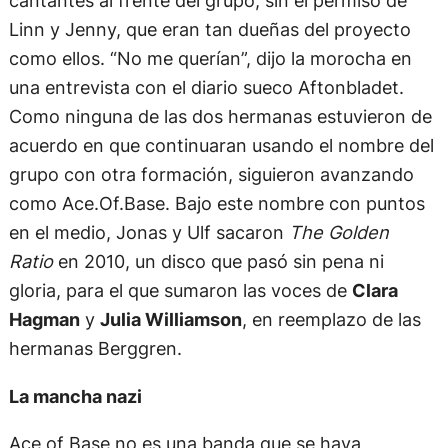
cantantes al frente del grupo, sin el permiso de
Linn y Jenny, que eran tan dueñas del proyecto
como ellos. “No me querían”, dijo la morocha en
una entrevista con el diario sueco Aftonbladet.
Como ninguna de las dos hermanas estuvieron de
acuerdo en que continuaran usando el nombre del
grupo con otra formación, siguieron avanzando
como Ace.Of.Base. Bajo este nombre con puntos
en el medio, Jonas y Ulf sacaron
The Golden
Ratio
en 2010, un disco que pasó sin pena ni
gloria, para el que sumaron las voces de
Clara
Hagman
y
Julia Williamson
, en reemplazo de las
hermanas Berggren.
La mancha nazi
Ace of Base no es una banda que se haya