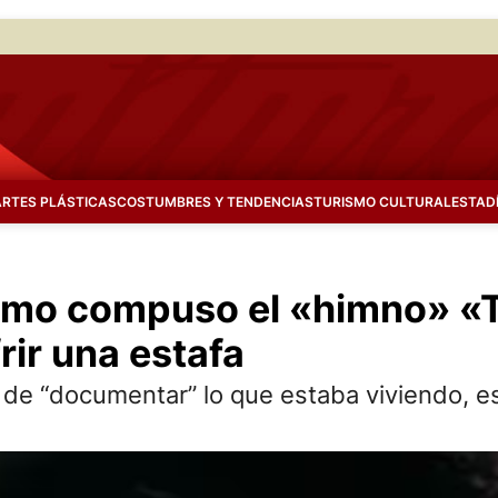
ARTES PLÁSTICAS
COSTUMBRES Y TENDENCIAS
TURISMO CULTURAL
ESTAD
ómo compuso el «himno» «T
rir una estafa
e “documentar” lo que estaba viviendo, escr