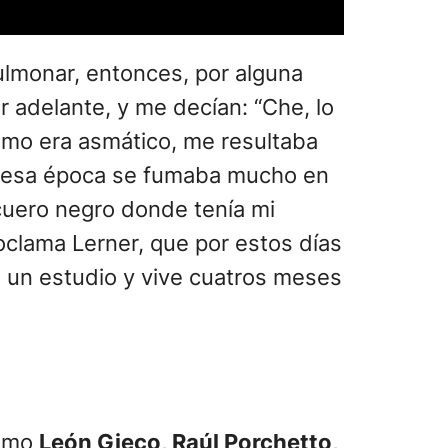
pulmonar, entonces, por alguna
 adelante, y me decían: “Che, lo
omo era asmático, me resultaba
en esa época se fumaba mucho en
cuero negro donde tenía mi
roclama Lerner, que por estos días
e un estudio y vive cuatros meses
como
León Gieco, Raúl Porchetto,