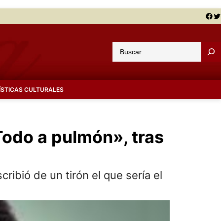
Facebook
Twitter
B
u
s
c
ÍSTICAS CULTURALES
a
r
odo a pulmón», tras
ibió de un tirón el que sería el