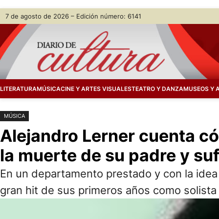
Saltar
Skip
7 de agosto de 2026 – Edición número: 6141
al
to
contenido
content
LITERATURA
MÚSICA
CINE Y ARTES VISUALES
TEATRO Y DANZA
MUSEOS Y 
MÚSICA
Alejandro Lerner cuenta c
la muerte de su padre y suf
En un departamento prestado y con la idea d
gran hit de sus primeros años como solista