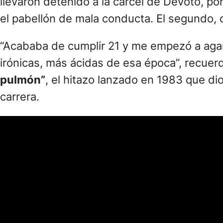
llevaron detenido a la cárcel de Devoto, p
el pabellón de mala conducta. El segundo, c
“Acababa de cumplir 21 y me empezó a agar
irónicas, más ácidas de esa época”, recuerd
pulmón”
, el hitazo lanzado en 1983 que d
carrera.