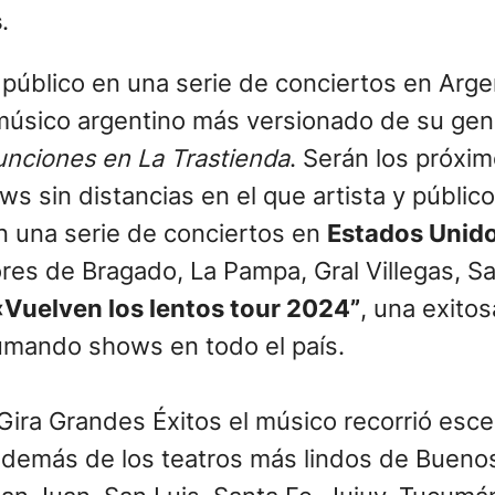
s
.
u público en una serie de conciertos en Arge
 músico argentino más versionado de su gene
unciones en La Trastienda
. Serán los próxi
ws sin distancias en el que artista y públi
on una serie de conciertos en
Estados Unid
es de Bragado, La Pampa, Gral Villegas, San
«Vuelven los lentos tour 2024”
, una exitos
umando shows en todo el país.
Gira Grandes Éxitos el músico recorrió esce
demás de los teatros más lindos de Buenos 