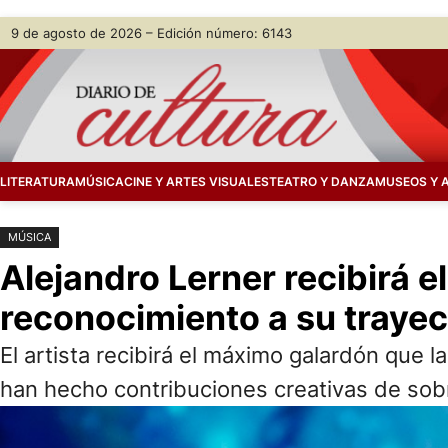
Saltar
Skip
9 de agosto de 2026 – Edición número: 6143
al
to
contenido
content
LITERATURA
MÚSICA
CINE Y ARTES VISUALES
TEATRO Y DANZA
MUSEOS Y 
MÚSICA
Alejandro Lerner recibirá e
reconocimiento a su trayec
El artista recibirá el máximo galardón que
han hecho contribuciones creativas de sobre