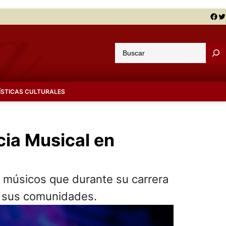
Facebook
Twitter
B
u
s
c
ÍSTICAS CULTURALES
a
r
cia Musical en
 a músicos que durante su carrera
 y sus comunidades.