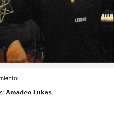
miento:
𝗺𝗮𝗱𝗲𝗼 𝗟𝘂𝗸𝗮𝘀.