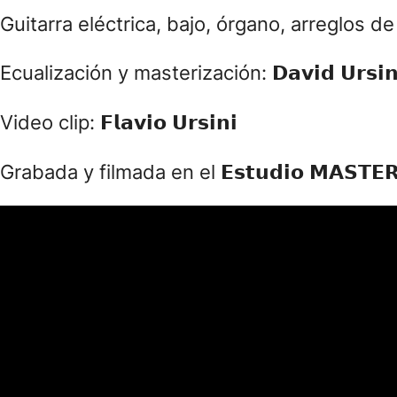
Voz: 𝗙𝗮𝗯𝗶
ana García.
Guitarra eléctrica, bajo, órgano, arreglos de vie
Ecualización y masterización: 𝗗𝗮𝘃𝗶𝗱 𝗨𝗿𝘀𝗶𝗻
Video clip: 𝗙𝗹𝗮𝘃𝗶𝗼 𝗨𝗿𝘀𝗶𝗻𝗶
Grabada y filmada en el 𝗘𝘀𝘁𝘂𝗱𝗶𝗼 𝗠𝗔𝗦𝗧𝗘