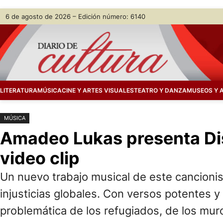
Saltar
Skip
6 de agosto de 2026 – Edición número: 6140
al
to
contenido
content
LITERATURA
MÚSICA
CINE Y ARTES VISUALES
TEATRO Y DANZA
MUSEOS Y 
MÚSICA
Amadeo Lukas presenta Dis
video clip
Un nuevo trabajo musical de este cancionis
injusticias globales. Con versos potentes 
problemática de los refugiados, de los muro