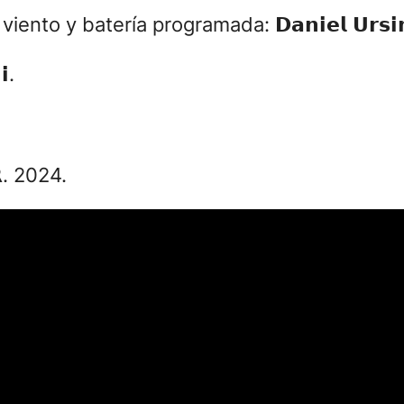
nto y batería programada: 𝗗𝗮𝗻𝗶𝗲𝗹 𝗨𝗿𝘀𝗶𝗻
.
𝗥. 2024.