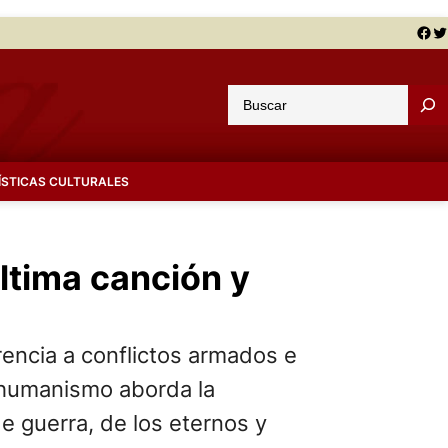
Facebook
Twitter
B
u
s
c
ÍSTICAS CULTURALES
a
r
tima canción y
rencia a conflictos armados e
e humanismo aborda la
e guerra, de los eternos y