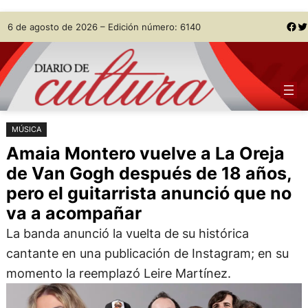
Saltar
Skip
Facebook
Twitter
6 de agosto de 2026 – Edición número: 6140
al
to
contenido
content
MÚSICA
Amaia Montero vuelve a La Oreja
de Van Gogh después de 18 años,
pero el guitarrista anunció que no
va a acompañar
La banda anunció la vuelta de su histórica
cantante en una publicación de Instagram; en su
momento la reemplazó Leire Martínez.