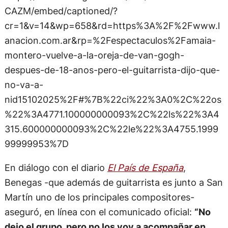
CAZM/embed/captioned/?
cr=1&v=14&wp=658&rd=https%3A%2F%2Fwww.l
anacion.com.ar&rp=%2Fespectaculos%2Famaia-
montero-vuelve-a-la-oreja-de-van-gogh-
despues-de-18-anos-pero-el-guitarrista-dijo-que-
no-va-a-
nid15102025%2F#%7B%22ci%22%3A0%2C%22os
%22%3A4771.100000000093%2C%22ls%22%3A4
315.600000000093%2C%22le%22%3A4755.1999
99999953%7D
En diálogo con el diario
El País de España
,
Benegas -que además de guitarrista es junto a San
Martín uno de los principales compositores-
aseguró, en línea con el comunicado oficial:
“No
dejo el grupo, pero no los voy a acompañar en