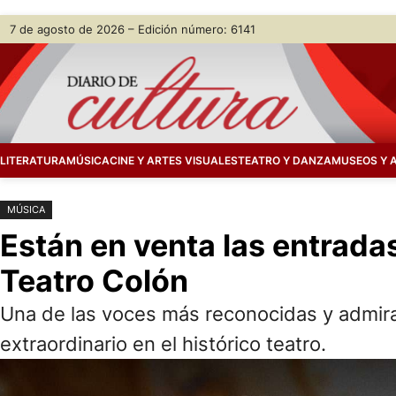
Saltar
Skip
7 de agosto de 2026 – Edición número: 6141
al
to
contenido
content
LITERATURA
MÚSICA
CINE Y ARTES VISUALES
TEATRO Y DANZA
MUSEOS Y 
MÚSICA
Están en venta las entradas
Teatro Colón
Una de las voces más reconocidas y admirad
extraordinario en el histórico teatro.