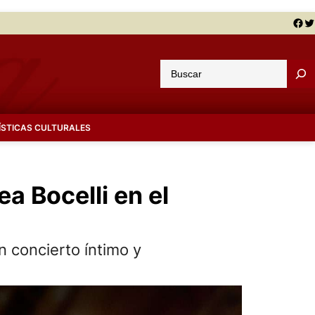
Facebook
Twitter
B
u
s
c
ÍSTICAS CULTURALES
a
r
a Bocelli en el
n concierto íntimo y