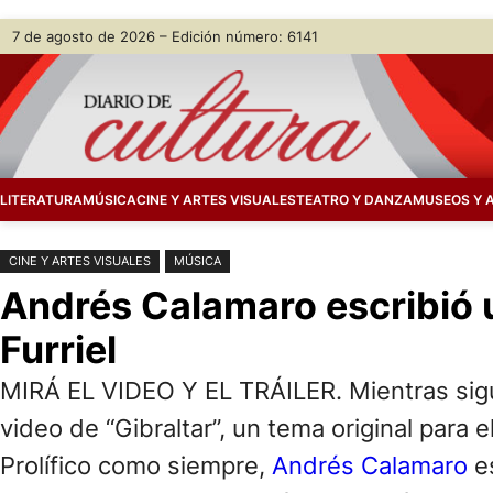
Saltar
Skip
7 de agosto de 2026 – Edición número: 6141
al
to
contenido
content
LITERATURA
MÚSICA
CINE Y ARTES VISUALES
TEATRO Y DANZA
MUSEOS Y 
CINE Y ARTES VISUALES
MÚSICA
Andrés Calamaro escribió 
Furriel
MIRÁ EL VIDEO Y EL TRÁILER. Mientras sigue
video de “Gibraltar”, un tema original para el
Prolífico como siempre,
Andrés Calamaro
es