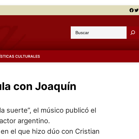
Facebook
Twitter
B
u
s
c
ÍSTICAS CULTURALES
a
r
ula con Joaquín
 suerte”, el músico publicó el
 actor argentino.
n el que hizo dúo con Cristian