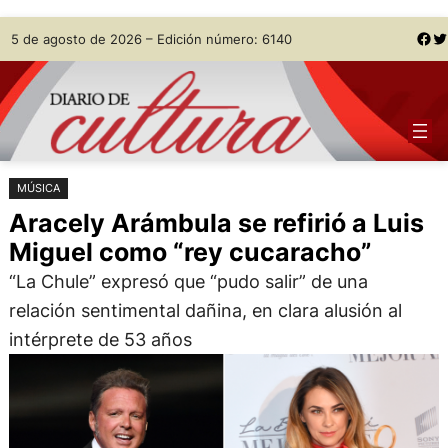
Saltar
Skip
Facebook
Twitter
5 de agosto de 2026 – Edición número: 6140
al
to
contenido
content
MÚSICA
Aracely Arámbula se refirió a Luis
Miguel como “rey cucaracho”
“La Chule” expresó que “pudo salir” de una
relación sentimental dañina, en clara alusión al
intérprete de 53 años