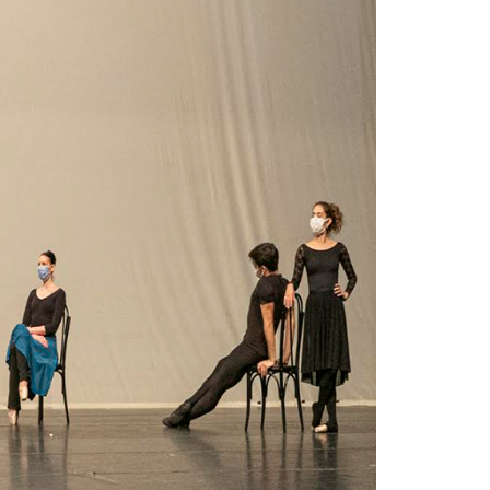
te, hemos perdido a un verdadero
riste».