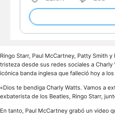
Ringo Starr, Paul McCartney, Patty Smith y 
tristeza desde sus redes sociales a Charly 
icónica banda inglesa que falleció hoy a lo
«Dios te bendiga Charly Watts. Vamos a extr
exbaterista de los Beatles, Ringo Starr, ju
En tanto, Paul McCartney grabó un video q
escuchar el fallecimiento de Charlie Watts
grave. Mando mucho amor a su familia y con
roca, un baterista fantástico. Te quiero Cha