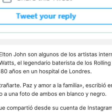
Elton John son algunos de los artistas inte
Watts, el legendario baterista de los Rollin
s 80 años en un hospital de Londres.
añarte. Paz y amor a la familia», escribió e
nto a una foto de ambos en blanco y negro.
ue compartió desde su cuenta de Instagram 
, una persona muy querida. Sabía que estab
dolencias a los Stones, es un gran golpe pa
rlie, siempre lo haré»