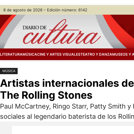
Saltar
Skip
8 de agosto de 2026 – Edición número: 6142
al
to
contenido
content
LITERATURA
MÚSICA
CINE Y ARTES VISUALES
TEATRO Y DANZA
MUSEOS Y 
MÚSICA
Artistas internacionales de
The Rolling Stones
Paul McCartney, Ringo Starr, Patty Smith y
sociales al legendario baterista de los Rol