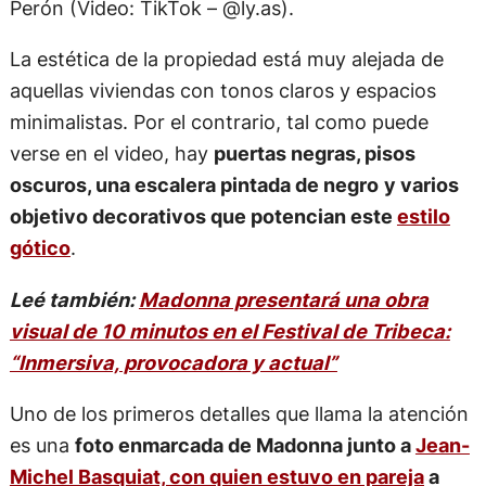
Perón (Video: TikTok – @ly.as).
La estética de la propiedad está muy alejada de
aquellas viviendas con tonos claros y espacios
minimalistas. Por el contrario, tal como puede
verse en el video, hay
puertas negras, pisos
oscuros, una escalera pintada de negro
y varios
objetivo decorativos que potencian este
estilo
gótico
.
Leé también:
Madonna presentará una obra
visual de 10 minutos en el Festival de Tribeca:
“Inmersiva, provocadora y actual”
Uno de los primeros detalles que llama la atención
es una
foto enmarcada de Madonna junto a
Jean-
Michel Basquiat, con quien estuvo en pareja
a