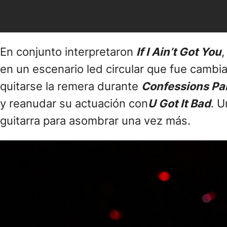
En conjunto interpretaron
If I Ain’t Got You
,
en un escenario led circular que fue cambi
quitarse la remera durante
Confessions Part
y reanudar su actuación con
U Got It Bad
. U
guitarra para asombrar una vez más.