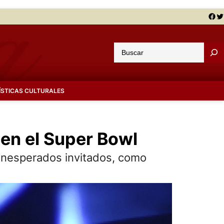
Facebook
Twitter
B
u
s
c
ÍSTICAS CULTURALES
a
r
en el Super Bowl
n inesperados invitados, como