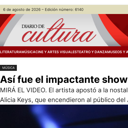
Saltar
Skip
6 de agosto de 2026 – Edición número: 6140
al
to
contenido
content
LITERATURA
MÚSICA
CINE Y ARTES VISUALES
TEATRO Y DANZA
MUSEOS Y 
MÚSICA
Así fue el impactante show
MIRÁ EL VIDEO. El artista apostó a la nost
Alicia Keys, que encendieron al público del