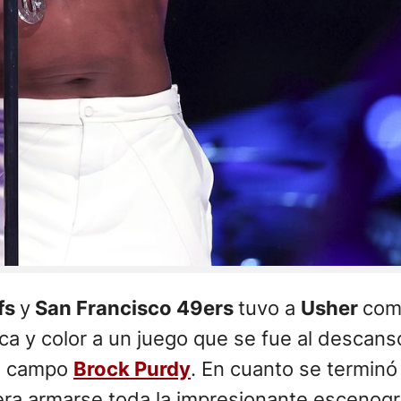
fs
y
San Francisco 49ers
tuvo a
Usher
como
a y color a un juego que se fue al descans
de campo
Brock Purdy
. En cuanto se terminó 
era armarse toda la impresionante escenogr