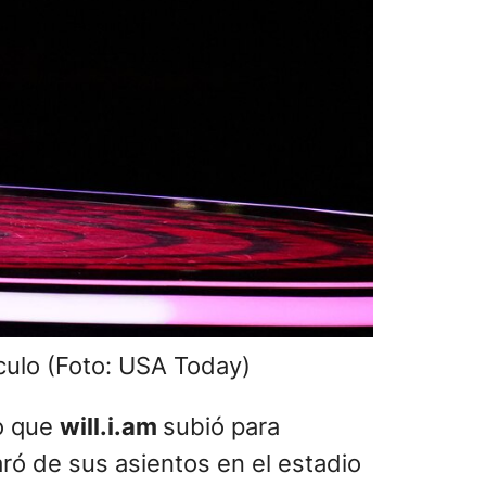
culo (Foto: USA Today)
so que
will.i.am
subió para
aró de sus asientos en el estadio