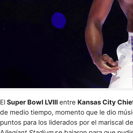
El
Super Bowl LVIII
entre
Kansas City Chie
de medio tiempo, momento que le dio músic
puntos para los liderados por el mariscal 
A
llegiant Stadium
se bajaron para que pudi