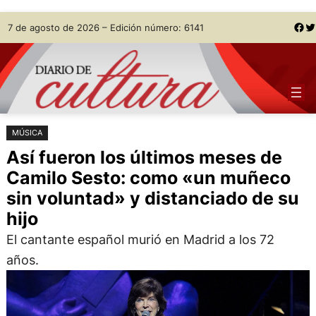
Saltar
Skip
Facebook
Twitter
7 de agosto de 2026 – Edición número: 6141
al
to
contenido
content
MÚSICA
Así fueron los últimos meses de
Camilo Sesto: como «un muñeco
sin voluntad» y distanciado de su
hijo
El cantante español murió en Madrid a los 72
años.