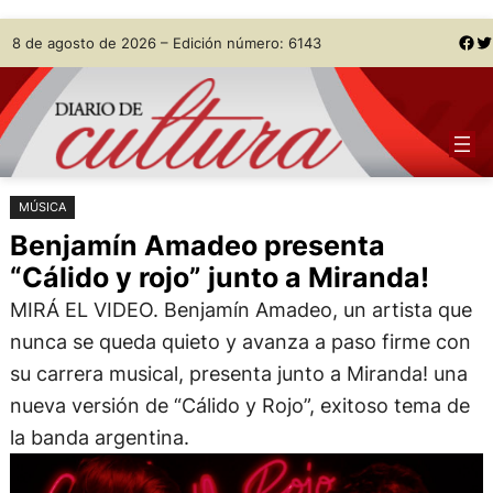
Saltar
Skip
Facebook
Twitter
8 de agosto de 2026 – Edición número: 6143
al
to
contenido
content
MÚSICA
Benjamín Amadeo presenta
“Cálido y rojo” junto a Miranda!
MIRÁ EL VIDEO. Benjamín Amadeo, un artista que
nunca se queda quieto y avanza a paso firme con
su carrera musical, presenta junto a Miranda! una
nueva versión de “Cálido y Rojo”, exitoso tema de
la banda argentina.