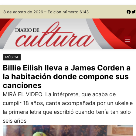
Saltar
Skip
Facebook
Twitter
8 de agosto de 2026 – Edición número: 6143
al
to
contenido
content
MÚSICA
Billie Eilish lleva a James Corden a
la habitación donde compone sus
canciones
MIRÁ EL VIDEO. La intérprete, que acaba de
cumplir 18 años, canta acompañada por un ukelele
la primera letra que escribió cuando tenía tan solo
seis años