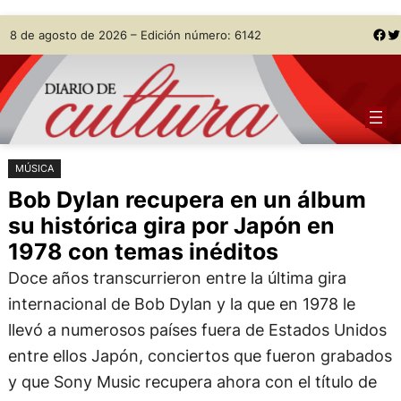
Saltar
Skip
Facebook
Twitter
8 de agosto de 2026 – Edición número: 6142
al
to
contenido
content
MÚSICA
Bob Dylan recupera en un álbum
su histórica gira por Japón en
1978 con temas inéditos
Doce años transcurrieron entre la última gira
internacional de Bob Dylan y la que en 1978 le
llevó a numerosos países fuera de Estados Unidos
entre ellos Japón, conciertos que fueron grabados
y que Sony Music recupera ahora con el título de