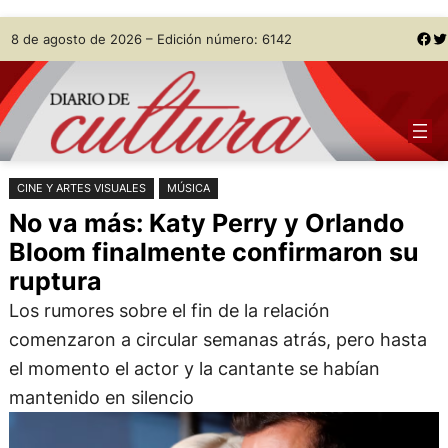
Saltar
Skip
Facebook
Twitter
8 de agosto de 2026 – Edición número: 6142
al
to
contenido
content
CINE Y ARTES VISUALES
MÚSICA
No va más: Katy Perry y Orlando
Bloom finalmente confirmaron su
ruptura
Los rumores sobre el fin de la relación
comenzaron a circular semanas atrás, pero hasta
el momento el actor y la cantante se habían
mantenido en silencio