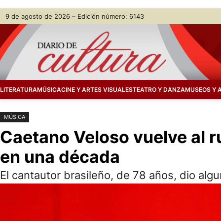
Saltar
Skip
9 de agosto de 2026 – Edición número: 6143
al
to
contenido
content
LITERATURA
MÚSICA
CINE Y ARTES VISUALES
TEATRO Y DANZA
MUSEOS Y 
MÚSICA
Caetano Veloso vuelve al r
en una década
El cantautor brasileño, de 78 años, dio alg