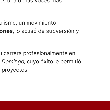
 es una de las voces más
calismo, un movimiento
iones
, lo acusó de subversión y
u carrera profesionalmente en
o
Domingo
, cuyo éxito le permitió
s proyectos.