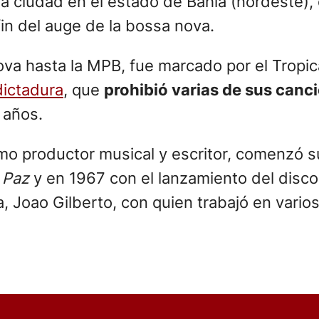
a ciudad en el estado de Bahía (nordeste),
in del auge de la bossa nova.
ova hasta la MPB, fue marcado por el Tropi
dictadura
, que
prohibió varias de sus canc
 años.
mo productor musical y escritor, comenzó s
 Paz
y en 1967 con el lanzamiento del disc
, Joao Gilberto, con quien trabajó en vario