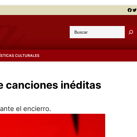
Facebook
Twitter
B
u
s
c
ÍSTICAS CULTURALES
a
r
e canciones inéditas
ante el encierro.