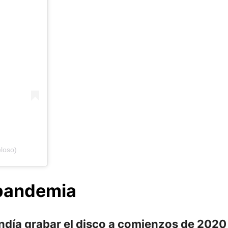
loso)
 pandemia
ndía grabar el disco a comienzos de 2020