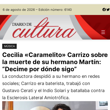
Saltar
Skip
Facebook
Twitter
6 de agosto de 2026 – Edición número: 6140
al
to
contenido
content
MÚSICA
Cecilia «Caramelito» Carrizo sobre
la muerte de su hermano Martín:
“Decime por dónde sigo”
La conductora despidió a su hermano en redes
sociales; Carrizo era baterista, trabajó con
Gustavo Cerati y el Indio Solari y batallaba contra
la Esclerosis Lateral Amiotrófica.