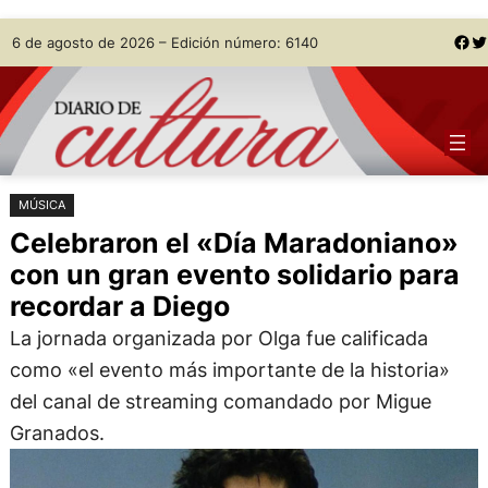
Saltar
Skip
Facebook
Twitter
6 de agosto de 2026 – Edición número: 6140
al
to
contenido
content
MÚSICA
Celebraron el «Día Maradoniano»
con un gran evento solidario para
recordar a Diego
La jornada organizada por Olga fue calificada
como «el evento más importante de la historia»
del canal de streaming comandado por Migue
Granados.