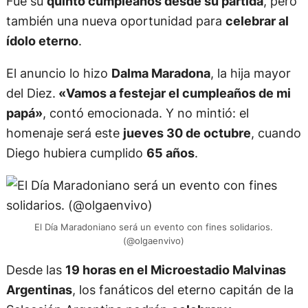
Fue su
quinto cumpleaños desde su partida
, pero
también una nueva oportunidad para
celebrar al
ídolo eterno
.
El anuncio lo hizo
Dalma Maradona
, la hija mayor
del Diez.
«Vamos a festejar el cumpleaños de mi
papá»
, contó emocionada. Y no mintió: el
homenaje será este
jueves 30 de octubre
, cuando
Diego hubiera cumplido
65 años
.
El Día Maradoniano será un evento con fines solidarios.
(@olgaenvivo)
Desde las
19 horas en el Microestadio Malvinas
Argentinas
, los fanáticos del eterno capitán de la