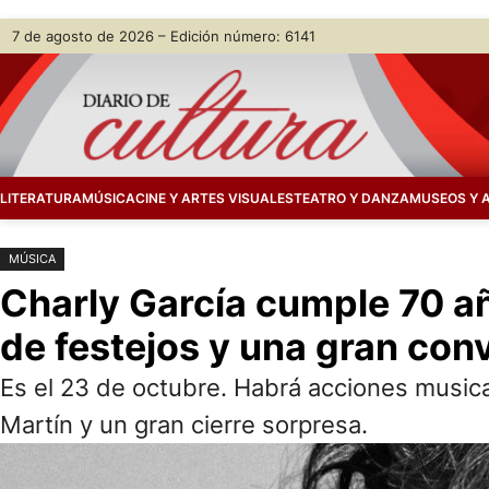
Saltar
Skip
7 de agosto de 2026 – Edición número: 6141
al
to
contenido
content
LITERATURA
MÚSICA
CINE Y ARTES VISUALES
TEATRO Y DANZA
MUSEOS Y 
MÚSICA
Charly García cumple 70 a
de festejos y una gran con
Es el 23 de octubre. Habrá acciones musical
Martín y un gran cierre sorpresa.