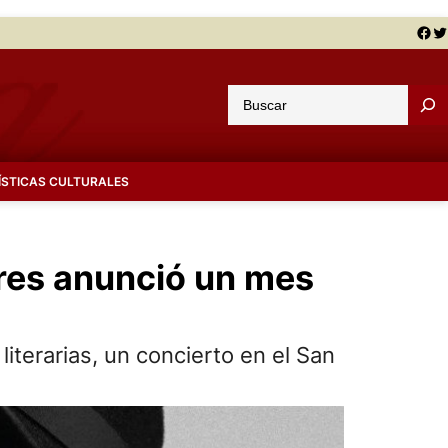
Facebook
Twitter
B
u
s
c
ÍSTICAS CULTURALES
a
r
ires anunció un mes
iterarias, un concierto en el San