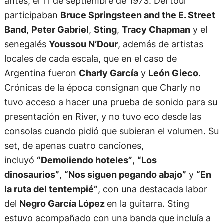
antes, el 11 de septiembre de 1973. Del tour
participaban
Bruce Springsteen and the E. Street
Band
,
Peter Gabriel
,
Sting
,
Tracy Chapman
y el
senegalés
Youssou N’Dour
, además de artistas
locales de cada escala, que en el caso de
Argentina fueron
Charly García
y
León Gieco
.
Crónicas de la época consignan que Charly no
tuvo acceso a hacer una prueba de sonido para su
presentación en River, y no tuvo eco desde las
consolas cuando pidió que subieran el volumen. Su
set, de apenas cuatro canciones,
incluyó
“Demoliendo hoteles”
,
“Los
dinosaurios”
,
“Nos siguen pegando abajo”
y
“En
la ruta del tentempié”
, con una destacada labor
del
Negro García López
en la guitarra. Sting
estuvo acompañado con una banda que incluía a