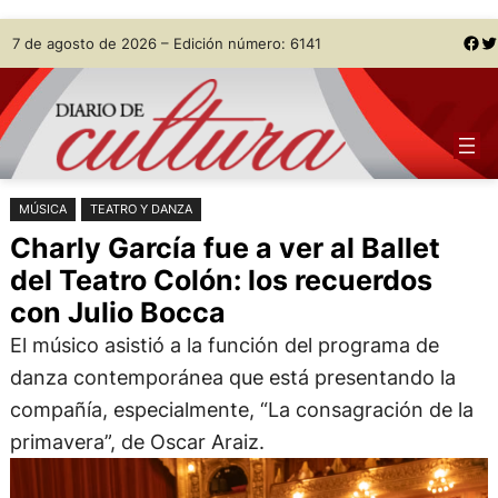
Saltar
Skip
Facebook
Twitter
7 de agosto de 2026 – Edición número: 6141
al
to
contenido
content
MÚSICA
TEATRO Y DANZA
Charly García fue a ver al Ballet
del Teatro Colón: los recuerdos
con Julio Bocca
El músico asistió a la función del programa de
danza contemporánea que está presentando la
compañía, especialmente, “La consagración de la
primavera”, de Oscar Araiz.